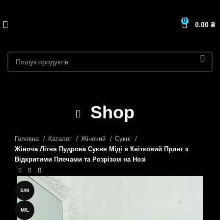
0
0.00
₴
Shop
Головна
Каталог
Жіночий
Сукні
Жіноча Літня Пудрова Сукня Міді в Квітковий Принт з
Відкритими Плечами та Розрізом на Нозі
S/M
M/L