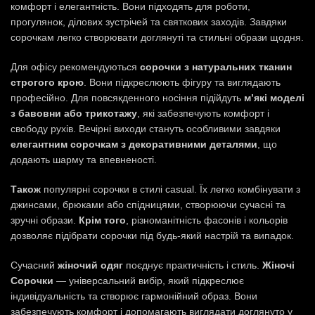
комфорт і елегантність. Вони підходять для роботи,
прогулянок, ділових зустрічей та святкових заходів. Завдяки
сорочкам легко створювати доглянуті та стильні образи щодня.
Для офісу рекомендуються
сорочки з натуральних тканин
строгого крою
. Вони підкреслюють фігуру та виглядають
професійно. Для повсякденного носіння підійдуть
м’які моделі
з бавовни або трикотажу
, які забезпечують комфорт і
свободу рухів. Вечірні виходи стануть особливими завдяки
елегантним сорочкам з декоративними деталями
, що
додають шарму та впевненості.
Також
популярні сорочки в стилі casual. Їх легко комбінувати з
джинсами, брюками або спідницями, створюючи сучасні та
зручні образи.
Крім того
, різноманітність фасонів і кольорів
дозволяє підібрати сорочки під будь-який настрій та випадок.
Сучасний
жіночий одяг
поєднує практичність і стиль.
Жіночі
Сорочки
— універсальний вибір, який підкреслює
індивідуальність та створює гармонійний образ. Вони
забезпечують комфорт і допомагають виглядати доглянуто у