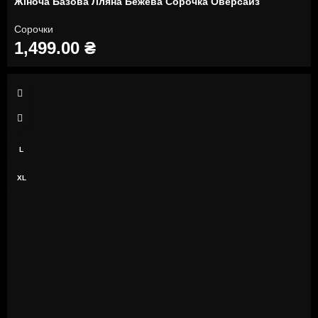
Жіноча Базова Лляна Бежева Сорочка Оверсайз
Сорочки
1,499.00
₴
S
M
L
XL