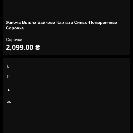
Жіноча Вільна Байкова Картата Синьо-Помаранчева
Сорочка
Сорочки
2,099.00
₴
S
M
L
XL