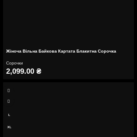
Жіноча Вільна Байкова Картата Блакитна Сорочка
Сорочки
2,099.00
₴
S
M
L
XL