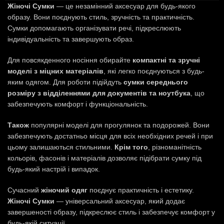
Жіночі Сумки
— це незамінний аксесуар для будь-якого
образу. Вони поєднують стиль, зручність та практичність.
Сумки допомагають організувати речі, підкреслюють
індивідуальність та завершують образ.
Для повсякденного носіння обирайте
компактні та зручні
моделі з міцних матеріалів
, які легко поєднуються з будь-
яким одягом. Для роботи підійдуть
сумки середнього
розміру з відділеннями для документів та ноутбука
, що
забезпечують комфорт і функціональність.
Також
популярні моделі для прогулянок та подорожей. Вони
забезпечують достатньо місця для всіх необхідних речей і при
цьому залишаються стильними.
Крім того
, різноманітність
кольорів, фасонів і матеріалів дозволяє підібрати сумку під
будь-який настрій і випадок.
Сучасний
жіночий одяг
поєднує практичність і естетику.
Жіночі Сумки
— універсальний аксесуар, який додає
завершеності образу, підкреслює стиль і забезпечує комфорт у
будь-якій ситуації.