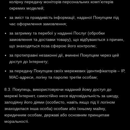
колірну передачу моніторів персональних комп’ютерів
окремих моделей;
за зміст та правдивість інформації, наданої Покупцем під
час оформлення замовлення;
за затримку та перебої у наданні Послуг (обробки
замовлення та доставки товару), що відбуваються з причин,
що знаходяться поза сферою його контролю;
за протиправні незаконні дії, вчинені Покупцем через цей
доступ до Інтернету;
за передачу Покупцем своїх мережевих ідентифікаторів – IP,
MAC-адреси, логіну та паролю третім особам;
8.3. Покупець, використовуючи наданий йому доступ до
мережі Інтернет, самостійно несе відповідальність за шкоду,
заподіяну його діями (особисто, навіть якщо під її логіном
знаходилася інша особа) особам або їхньому майну,
юридичним особам, державі або основним принципам
моральності.