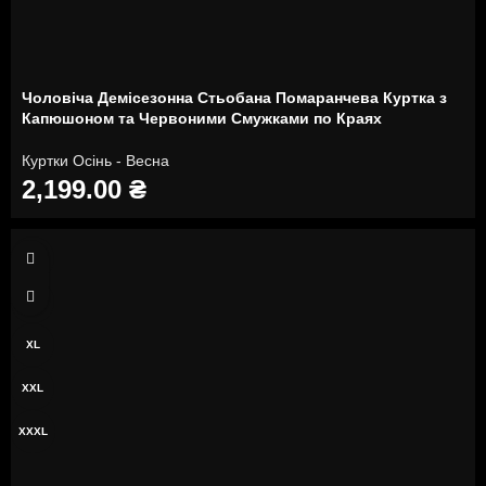
Чоловіча Демісезонна Стьобана Помаранчева Куртка з
Капюшоном та Червоними Смужками по Краях
Куртки Осінь - Весна
2,199.00
₴
M
L
XL
XXL
XXXL