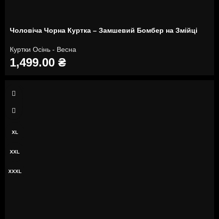
Чоловіча Чорна Куртка – Замшевий Бомбер на Змійці
Куртки Осінь - Весна
1,499.00
₴
M
L
XL
XXL
XXXL