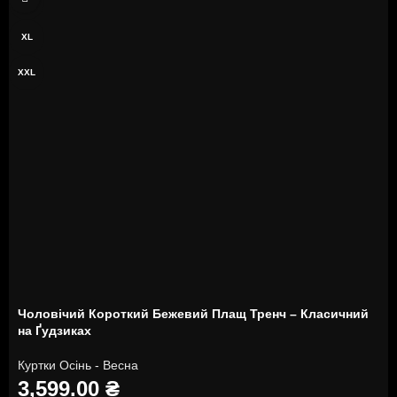
L
XL
XXL
Чоловічий Короткий Бежевий Плащ Тренч – Класичний
на Ґудзиках
Куртки Осінь - Весна
3,599.00
₴