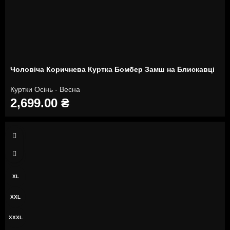
Чоловіча Коричнева Куртка Бомбер Замш на ​​Блискавці
Куртки Осінь - Весна
2,699.00
₴
M
L
XL
XXL
XXXL