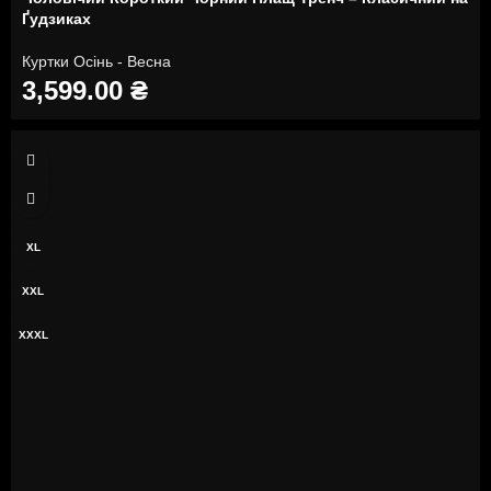
Ґудзиках
Куртки Осінь - Весна
3,599.00
₴
M
L
XL
XXL
XXXL