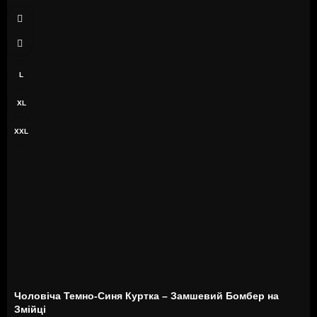
S
M
L
XL
XXL
Чоловіча Темно-Синя Куртка – Замшевий Бомбер на
Змійці