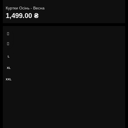
Куртки Осінь - Весна
1,499.00
₴
S
M
L
XL
XXL