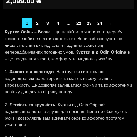
2,099.00
₴
1
2
3
4
…
22
23
24
→
Куртки Осінь – Весна
– це невід’ємна частина гардеробу
кожного любителя активного життя. Вони забезпечують не
лише стильний вигляд, але й надійний захист від
непередбачуваних погодних умов.
Куртки від Odin Originals
–
це поєднання якості, комфорту та модного дизайну.
1.
Захист від непогоди
: Наші куртки виготовлені з
водонепроникних матеріалів та мають високу ступінь
вітрозахисту. Це дозволяє залишатися сухими та комфортними
навіть у дощову та вітряну погоду.
2.
Легкість та зручність
: Куртки від Odin Originals
надзвичайно легкі та зручні для носіння. Вони не обмежують
рухів і дозволяють вам відчувати себе комфортно протягом
усього дня.