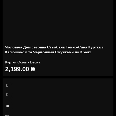
Чоловіча Демісезонна Стьобана Темно-Синя Куртка з
Капюшоном та Червоними Смужками по Краях
Куртки Осінь - Весна
2,199.00
₴
M
L
XL