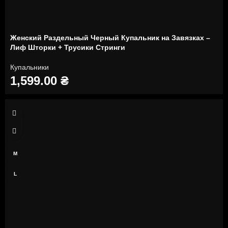
Женский Раздельный Черный Купальник на Завязках –
Лиф Шторки + Трусики Стринги
Купальники
1,599.00
₴
XS
S
M
L