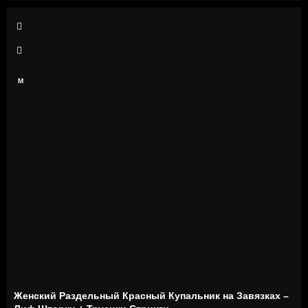
XS
S
M
Женский Раздельный Красный Купальник на Завязках –