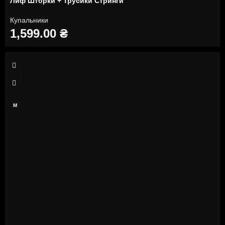
Лиф Шторки + Трусики Стринги
Купальники
1,599.00
₴
XS
S
M