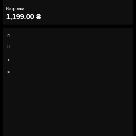
Ветровки
1,199.00
₴
S
M
L
XL