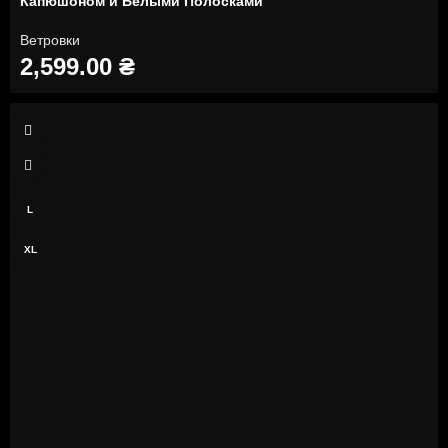
Капюшоном и Белыми Полосками
Ветровки
2,599.00
₴
S
M
L
XL