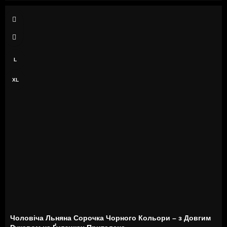
S
M
L
XL
Чоловіча Льняна Сорочка Чорного Кольори – з Довгим