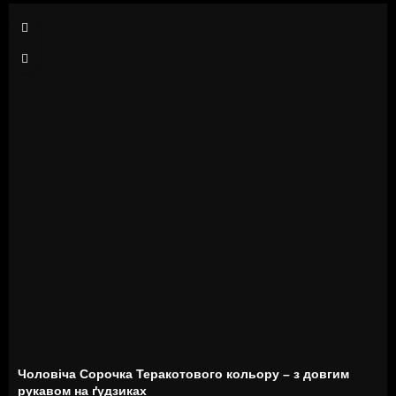
S
XXL
Чоловіча Сорочка Теракотового кольору – з довгим
рукавом на ґудзиках