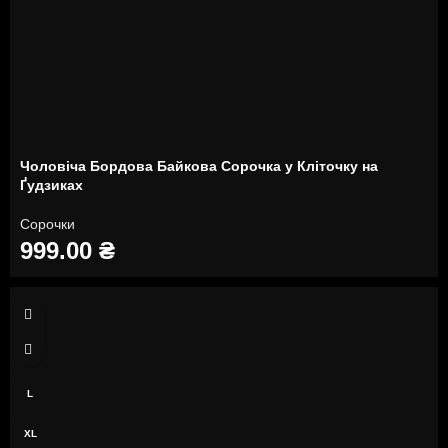
Чоловіча Бордова Байкова Сорочка у Кліточку на
Ґудзиках
Сорочки
999.00
₴
S
M
L
XL