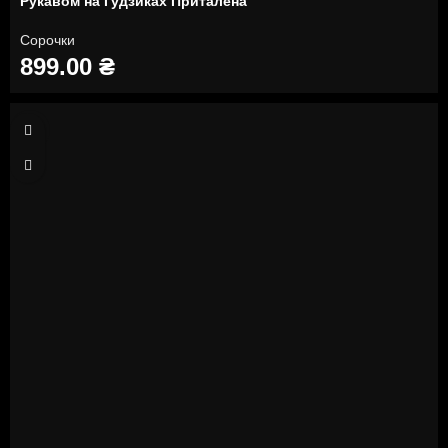
Рукавом на Ґудзиках Приталена
Сорочки
899.00
₴
L