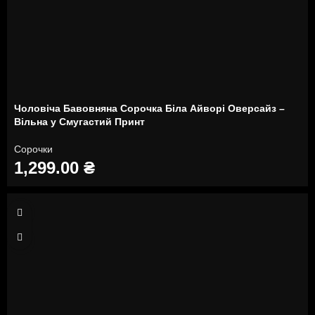
Чоловіча Бавовняна Сорочка Біла Айворі Оверсайз –
Вільна у Смугастий Принт
Сорочки
1,299.00
₴
L
XL