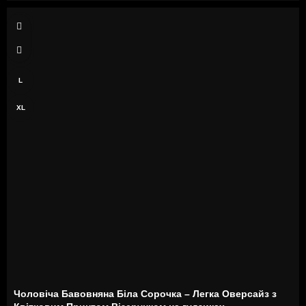
S
M
L
XL
Чоловіча Бавовняна Біла Сорочка – Легка Оверсайз з