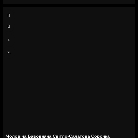
S
M
L
XL
Чоловіча Бавовняна Світло-Салатова Сорочка