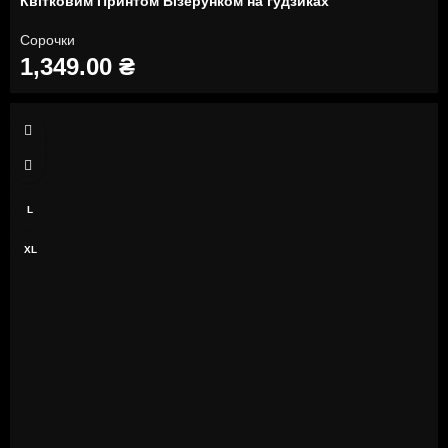
Квітковим Принтом Візерунком на гудзиках
Сорочки
1,349.00
₴
S
M
L
XL